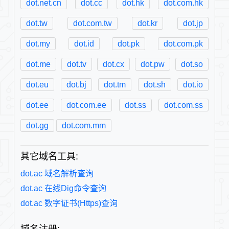
dot.net.cn
dot.cc
dot.hk
dot.com.hk
dot.tw
dot.com.tw
dot.kr
dot.jp
dot.my
dot.id
dot.pk
dot.com.pk
dot.me
dot.tv
dot.cx
dot.pw
dot.so
dot.eu
dot.bj
dot.tm
dot.sh
dot.io
dot.ee
dot.com.ee
dot.ss
dot.com.ss
dot.gg
dot.com.mm
其它域名工具:
dot.ac 域名解析查询
dot.ac 在线Dig命令查询
dot.ac 数字证书(Https)查询