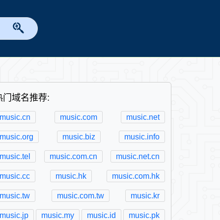
热门域名推荐:
music.cn
music.com
music.net
music.org
music.biz
music.info
music.tel
music.com.cn
music.net.cn
music.cc
music.hk
music.com.hk
music.tw
music.com.tw
music.kr
music.jp
music.my
music.id
music.pk