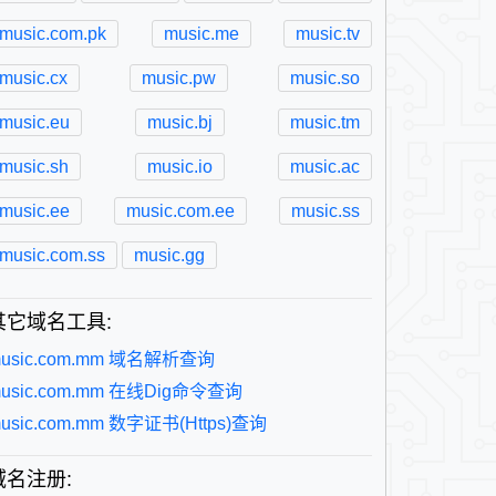
music.com.pk
music.me
music.tv
music.cx
music.pw
music.so
music.eu
music.bj
music.tm
music.sh
music.io
music.ac
music.ee
music.com.ee
music.ss
music.com.ss
music.gg
其它域名工具:
usic.com.mm 域名解析查询
usic.com.mm 在线Dig命令查询
usic.com.mm 数字证书(Https)查询
域名注册: