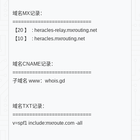
域名MX记录：

【20 】  : heracles-relay.mxrouting.net
【10 】  : heracles.mxrouting.net
域名CNAME记录：

============================

域名TXT记录：

v=spf1 include:mxroute.com -all 