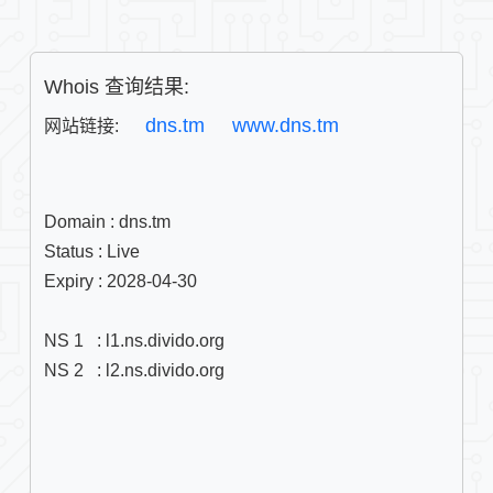
Whois 查询结果:
dns.tm
www.dns.tm
网站链接: 
Domain : dns.tm

Status : Live

Expiry : 2028-04-30

NS 1   : l1.ns.divido.org

NS 2   : l2.ns.divido.org
