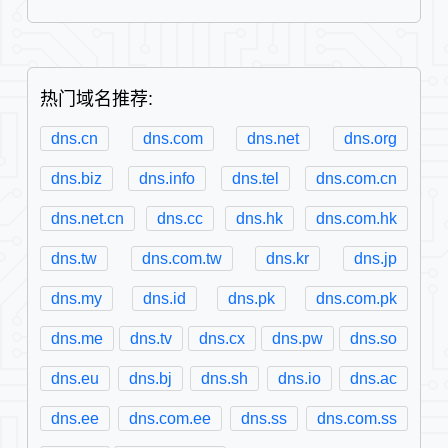
热门域名推荐:
dns.cn
dns.com
dns.net
dns.org
dns.biz
dns.info
dns.tel
dns.com.cn
dns.net.cn
dns.cc
dns.hk
dns.com.hk
dns.tw
dns.com.tw
dns.kr
dns.jp
dns.my
dns.id
dns.pk
dns.com.pk
dns.me
dns.tv
dns.cx
dns.pw
dns.so
dns.eu
dns.bj
dns.sh
dns.io
dns.ac
dns.ee
dns.com.ee
dns.ss
dns.com.ss