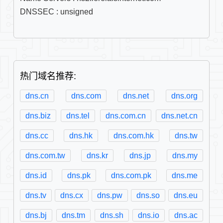
DNSSEC : unsigned

热门域名推荐:
dns.cn
dns.com
dns.net
dns.org
dns.biz
dns.tel
dns.com.cn
dns.net.cn
dns.cc
dns.hk
dns.com.hk
dns.tw
dns.com.tw
dns.kr
dns.jp
dns.my
dns.id
dns.pk
dns.com.pk
dns.me
dns.tv
dns.cx
dns.pw
dns.so
dns.eu
dns.bj
dns.tm
dns.sh
dns.io
dns.ac