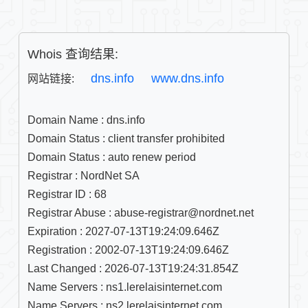
Whois 查询结果:
dns.info
www.dns.info
网站链接: 
Domain Name : dns.info

Domain Status : client transfer prohibited

Domain Status : auto renew period

Registrar : NordNet SA

Registrar ID : 68

Registrar Abuse : abuse-registrar@nordnet.net

Expiration : 2027-07-13T19:24:09.646Z

Registration : 2002-07-13T19:24:09.646Z

Last Changed : 2026-07-13T19:24:31.854Z

Name Servers : ns1.lerelaisinternet.com

Name Servers : ns2.lerelaisinternet.com
