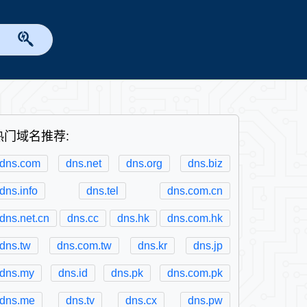
热门域名推荐:
dns.com
dns.net
dns.org
dns.biz
dns.info
dns.tel
dns.com.cn
dns.net.cn
dns.cc
dns.hk
dns.com.hk
dns.tw
dns.com.tw
dns.kr
dns.jp
dns.my
dns.id
dns.pk
dns.com.pk
dns.me
dns.tv
dns.cx
dns.pw