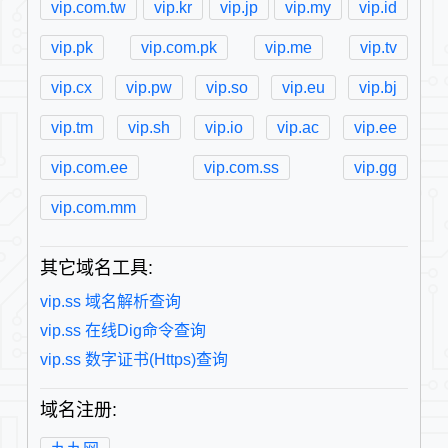
vip.com.tw
vip.kr
vip.jp
vip.my
vip.id
vip.pk
vip.com.pk
vip.me
vip.tv
vip.cx
vip.pw
vip.so
vip.eu
vip.bj
vip.tm
vip.sh
vip.io
vip.ac
vip.ee
vip.com.ee
vip.com.ss
vip.gg
vip.com.mm
其它域名工具:
vip.ss 域名解析查询
vip.ss 在线Dig命令查询
vip.ss 数字证书(Https)查询
域名注册: